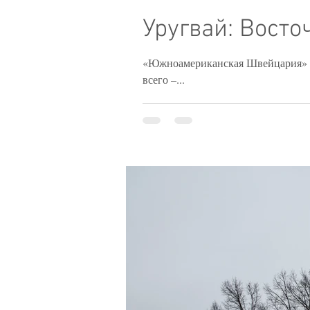
Уругвай: Вост
«Южноамериканская Швейцария» – т
всего –...