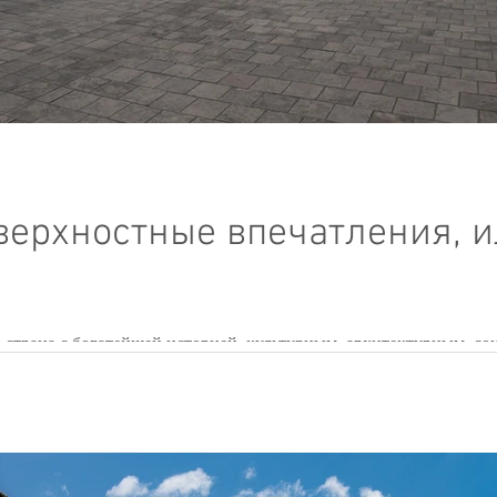
верхностные впечатления, и
 страна с богатейшей историей, культурным, архитектурным, с