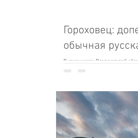
Гороховец: до
обычная русск
В самом конце Владимирской области, если ехать из Москвы, незадолго до въезда в Нижегородскую, на пространстве между
Владимирским...