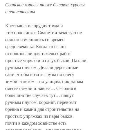
Сванские коровы тоже бывают суровы 
и воинственны
Крестьянские орудия труда и 
«технологии» в Сванетии зачастую не 
сильно изменились со времен 
средневековья. Когда-то сваны 
использовали для тяжелых работ 
простые упряжки из двух быков. Пахали 
ручным плугом. Делали деревянные 
сани, чтобы возить грузы по снегу 
зимой, а летом – по улицам, покрытым 
смесью земли и навоза… Сегодня в 
большинстве случаев тут… пашут 
ручным плугом, боронят, перевозят 
бревна и камни для строительства на 
простых упряжках из пары быков, 
почти в каждом хозяйстве есть 
самодельные сани – их используют не 