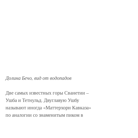
Долина Бечо, вид от водопадов
Две самых известных горы Сванетии – 
Ушба и Тетнульд. Двуглавую Ушбу 
называют иногда «Маттерхорн Кавказа» 
по аналогии со знаменитым пиком в 
Альпах. На двух ее вершинах, высотой 
4690 и 4710 метров, часто лежат густые 
облака, но если ранним ясным летним 