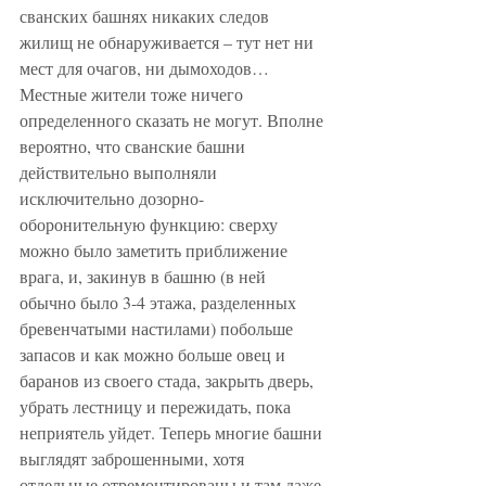
сванских башнях никаких следов 
жилищ не обнаруживается – тут нет ни 
мест для очагов, ни дымоходов… 
Местные жители тоже ничего 
определенного сказать не могут. Вполне 
вероятно, что сванские башни 
действительно выполняли 
исключительно дозорно-
оборонительную функцию: сверху 
можно было заметить приближение 
врага, и, закинув в башню (в ней 
обычно было 3-4 этажа, разделенных 
бревенчатыми настилами) побольше 
запасов и как можно больше овец и 
баранов из своего стада, закрыть дверь, 
убрать лестницу и пережидать, пока 
неприятель уйдет. Теперь многие башни 
выглядят заброшенными, хотя 
отдельные отремонтированы и там даже 