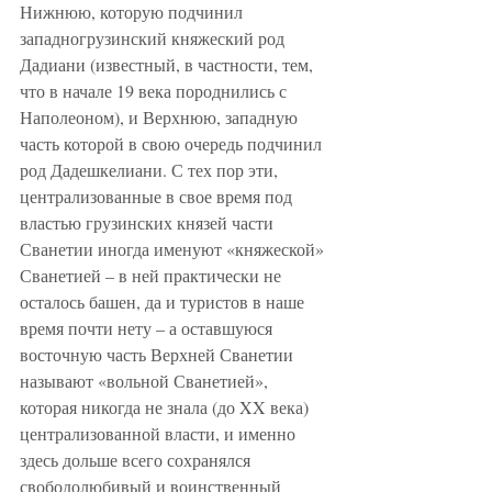
Нижнюю, которую подчинил 
западногрузинский княжеский род 
Дадиани (известный, в частности, тем, 
что в начале 19 века породнились с 
Наполеоном), и Верхнюю, западную 
часть которой в свою очередь подчинил 
род Дадешкелиани. С тех пор эти, 
централизованные в свое время под 
властью грузинских князей части 
Сванетии иногда именуют «княжеской» 
Сванетией – в ней практически не 
осталось башен, да и туристов в наше 
время почти нету – а оставшуюся 
восточную часть Верхней Сванетии 
называют «вольной Сванетией», 
которая никогда не знала (до XX века) 
централизованной власти, и именно 
здесь дольше всего сохранялся 
свободолюбивый и воинственный 