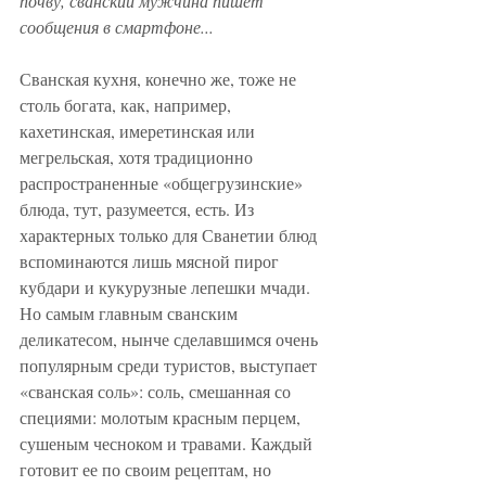
почву, сванский мужчина пишет 
сообщения в смартфоне...
Сванская кухня, конечно же, тоже не 
столь богата, как, например, 
кахетинская, имеретинская или 
мегрельская, хотя традиционно 
распространенные «общегрузинские» 
блюда, тут, разумеется, есть. Из 
характерных только для Сванетии блюд 
вспоминаются лишь мясной пирог 
кубдари и кукурузные лепешки мчади. 
Но самым главным сванским 
деликатесом, нынче сделавшимся очень 
популярным среди туристов, выступает 
«сванская соль»: соль, смешанная со 
специями: молотым красным перцем, 
сушеным чесноком и травами. Каждый 
готовит ее по своим рецептам, но 