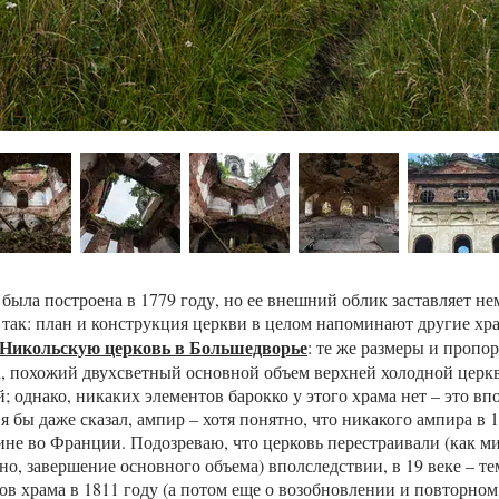
была построена в 1779 году, но ее внешний облик заставляет не
 так: план и конструкция церкви в целом напоминают другие хр
Никольскую церковь в Большедворье
: те же размеры и пропо
а, похожий двухсветный основной объем верхней холодной церк
 однако, никаких элементов барокко у этого храма нет – это впо
я бы даже сказал, ампир – хотя понятно, что никакого ампира в 
одине во Франции. Подозреваю, что церковь перестраивали (как 
о, завершение основного объема) вполследствии, в 19 веке – тем
ов храма в 1811 году (а потом еще о возобновлении и повторн