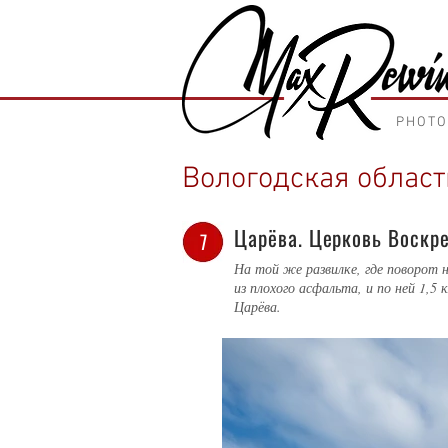
PHOT
Вологодская област
Царёва. Церковь Воскр
7
На той же развилке, где поворот н
из плохого асфальта, и по ней 1,5 
Царёва.