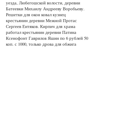
уезда, Любегошской волости, деревни
Батеевки Михаилу Андрееву Воробьеву.
Решетки для окон ковал кузнец
крестьянин деревни Межной Протас
Сергеев Ентяков. Кирпич для храма
работал крестьянин деревни Патина
Ксенофонт Гаврилов Яшин по 6 рублей 50
коп. с 1000, только дрова для обжига
доставлены приходом. Кирпич работан в
Софоновском поле у кладбища. В 1895-м
году кладка нового каменного храма была
окончена и храм покрыт железною
крышею, а главы храма – белым железом.
30 июля было освящение и поднятие
главного креста на среднюю главу. На
главном среднем кресте припаяно медное
старинное распятие с эмалированною
отделкою, вышиною 4 3/4 вершка и
шириною 2 1/2 вершка – пожертвованное
крестьянином деревни Софоновой
Афанасием Евдокимовым Заморкиным. В
1896 году приступили к устройству храма