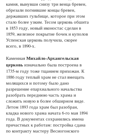
камня, вынувши снизу три венца бревен,
обрезали погнившие концы бревен,
державших гульбище, которое при этом
стало более узким. Тесом церковь обшита
в 1853 году, новый иконостас сделан в
1859, железное покрытие бочек и куполов
Успенская церковь получила, скорее
всего, в 1890-х.
Михайло-Архангельская
Каменная
церковь
изначально была построена в
1735-м году тоже тщанием прихожан. К
1886 году теплый храм не стал вмещать
молящихся и потому было дано
разрешение епархиального начальства
разобрать переднюю часть храма и
сложить новую в более обширном виде.
Летом 1893 года храм был разобран,
кладка нового храма начата 6-го мая 1894
года. В документах сохранились имена
причастных к работам: постройка сдана
по контракту мастеру Весиогонского