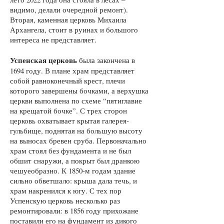
видимо, делали очередной ремонт).
Вторая, каменная церковь Михаила
Архангела, стоит в руинах и большого
интереса не представляет.
Успенская церковь
была закончена в
1694 году. В плане храм представляет
собой равноконечный крест, плечи
которого завершены бочками, а верхушка
церкви выполнена по схеме “пятиглавие
на крещатой бочке”. С трех сторон
церковь охватывает крытая галерея-
гульбище, поднятая на большую высоту
на выносах бревен сруба. Первоначально
храм стоял без фундамента и не был
обшит снаружи, а покрыт был дранкою
чешуеобразно. К 1850-м годам здание
сильно обветшало: крыша дала течь, и
храм накренился к югу. С тех пор
Успенскую церковь несколько раз
ремонтировали: в 1856 году прихожане
поставили его на фундамент из дикого