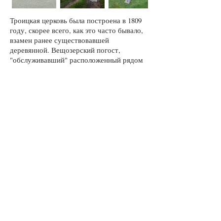
Троицкая церковь была построена в 1809
году, скорее всего, как это часто бывало,
взамен ранее существовавшей
деревянной. Вещозерский погост,
"обслуживавший" расположенный рядом
куст деревень (Ракула, Заречье,
Нефедово, Тимонино и другие) назван так
по расположению рядом с озером
Вещозеро – его заболоченный, заросший
камышом берег находится в паре сотен
метров от церкви. Около церкви –
кладбище, некоторые могилы на котором
поддерживаются в порядке: в паре
окрестных деревень еще остались жители.
Место весьма "атмосферное", а виды с
дрона на уходящие в бесконечность
нетронутые леса, перемежающиеся
озерами и реками, впечатляют.