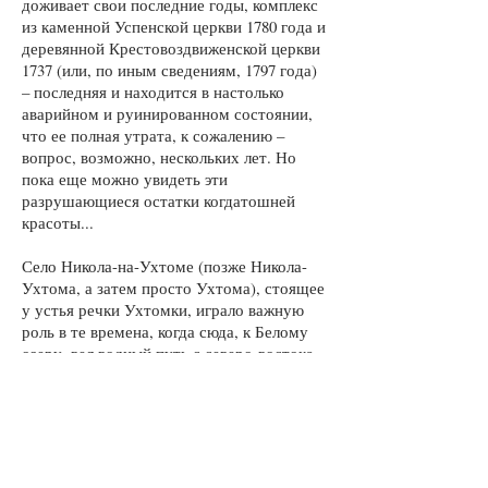
доживает свои последние годы, комплекс
из каменной Успенской церкви 1780 года и
деревянной Крестовоздвиженской церкви
1737 (или, по иным сведениям, 1797 года)
– последняя и находится в настолько
аварийном и руинированном состоянии,
что ее полная утрата, к сожалению –
вопрос, возможно, нескольких лет. Но
пока еще можно увидеть эти
разрушающиеся остатки когдатошней
красоты...
Село Никола-на-Ухтоме (позже Никола-
Ухтома, а затем просто Ухтома), стоящее
у устья речки Ухтомки, играло важную
роль в те времена, когда сюда, к Белому
озеру, вел водный путь с северо-востока,
от озера Воже – видимо, именно поэтому
озеро, из которого вытепает Ухтомка,
называется "Волоцкое".
Церковь Воздвижения Честного Креста
Господня 1737 или 1797 года постройки –