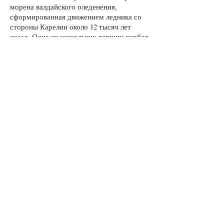
морена валдайского оледенения,
сформированная движением ледника со
стороны Карелии около 12 тысяч лет
назад. Одна из нескольких вершин-горбов
Цыпиной Горы высотой 210,4 метра
считается второй по высоте точкой
Вологодской области. Когда-то на
вершине стояла построенная в 1882 году в
память об убийстве Александа II часовня,
разрушенная при большевиках, теперь на
ее месте поклонный крест.
Несмотря на то, что гора сильно заросла
лесом, с нее все еще открываеются
отличные виды на окрестности, в
частности, на Ферапонтов монастырь
photo@maxrewinski.com
All images and text ©
2005 - 2026
Max Rewinski