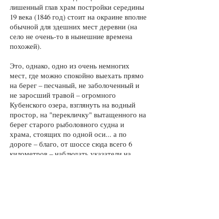
лишенный глав храм постройки середины
19 века (1846 год) стоит на окраине вполне
обычной для здешних мест деревни (на
село не очень-то в нынешние времена
похожей).
Это, однако, одно из очень немногих
мест, где можно спокойно выехать прямо
на берег – песчаный, не заболоченный и
не заросший травой – огромного
Кубенского озера, взглянуть на водный
простор, на "перекличку" вытащенного на
берег старого рыболовного судна и
храма, стоящих по одной оси... а по
дороге – благо, от шоссе сюда всего 6
километров – наблюдать указатели на
окрестные деревни, которые, кажется, не
менялись с советских времен, и часть из
них уже почти невозможно прочесть
(хотя, возможно, теперь их уже
заменили).